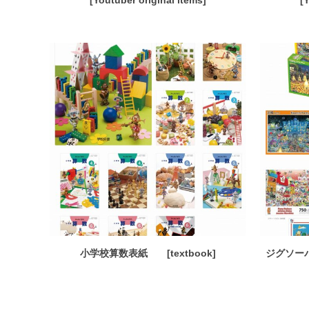
[Youtuber original items]
[
小学校算数表紙 [textbook]
ジグソーパズ