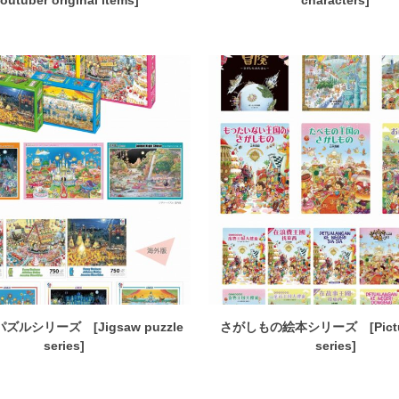
Youtuber original items]
characters]
ルシリーズ [Jigsaw puzzle
さがしもの絵本シリーズ [Pictur
series]
series]