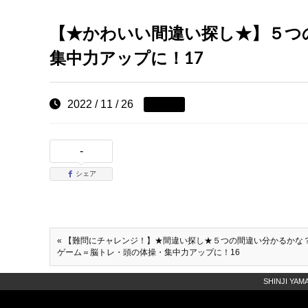
【★かわいい間違い探し★】５つ
集中力アップに！17
2022 / 11 / 26
-
シェア
« 【難問にチャレンジ！】★間違い探し★５つの間違い分かるかな
ゲーム＝脳トレ・頭の体操・集中力アップに！16
SHINJI Y